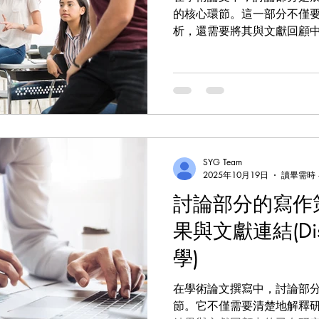
的核心環節。這一部分不僅
析，還需要將其與文獻回顧
出新的洞察力，並探討研究
許多學生而言，撰寫討論部
一環。本文將從如何有效分
研究的局限性與未來方向四
撰寫技巧，幫助您在這一環
SYG Team
2025年10月19日
讀畢需時 
討論部分的寫作
果與文獻連結(Dis
學)
在學術論文撰寫中，討論部
節。它不僅需要清楚地解釋