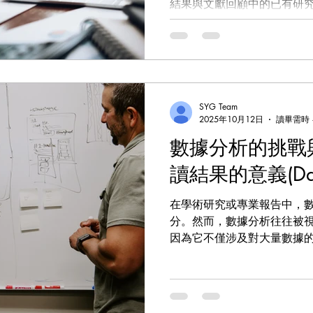
結果與文獻回顧中的已有研
與創新之處。本文將分步解
分享一些實用技巧，幫助您
度與批判性思維。
SYG Team
2025年10月12日
讀畢需時 
數據分析的挑戰
讀結果的意義(Data
在學術研究或專業報告中，
分。然而，數據分析往往被
因為它不僅涉及對大量數據
進行深刻的解讀，並賦予其
析過程中的常見挑戰，並提
者有效解讀數據結果的核心