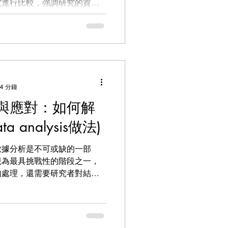
究進行比較，強調研究的貢獻
析如何有效撰寫討論部分，並
在這一章節中充分展現學術深
4 分鐘
與應對：如何解
 analysis做法)
數據分析是不可或缺的一部
視為最具挑戰性的階段之一，
的處理，還需要研究者對結果
意義。本文將深入探討數據分
供實用的應對策略，幫助研究
意義。