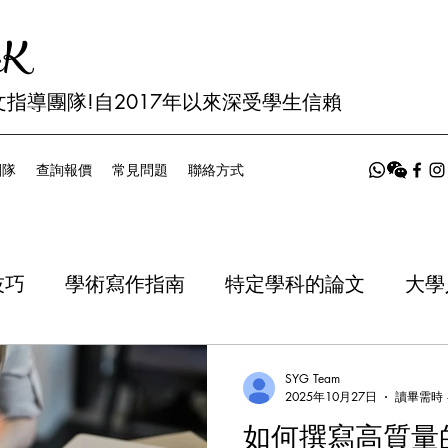
HK
指導團隊!
​自2017年以來深受學生信賴
團隊
查詢報價
常見問題
聯絡方式
技巧
學術寫作指南
特定學科的論文
大學
成功貼士
論文寫作服務
學術研究方法
SYG Team
2025年10月27日
讀畢需時 
如何撰寫高質量