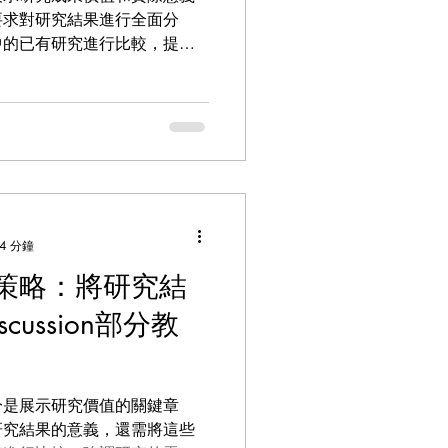
要求對研究結果進行全面分
中的已有研究進行比較，提煉
的局限性與未來發展方向。對
分是論文寫作中最具挑戰性的
析結果、提煉關鍵意義、探討
個方面，詳細講解討論部分的
節脫穎而出。
4 分鐘
策略：將研究結
cussion部分教
分是展示研究價值的關鍵章
研究結果的意義，還需將這些