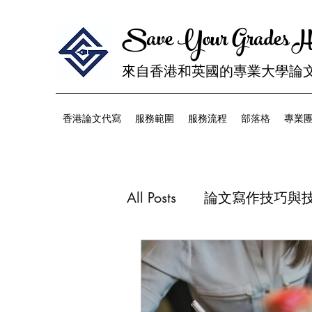
Save Your Grades 
來自香港和英國的專業大學論文
香港論文代寫
服務範圍
服務流程
部落格
專業
All Posts
論文寫作技巧與
論文編輯和校對
學業
編寫履歷 (CV) 指南