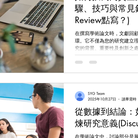
驟、技巧與常見錯誤(L
Review點寫？)
在撰寫學術論文時，文獻回顧
環。它不僅為您的研究建立
究的背景、重要性及創新之
夠提升整體論文的學術價值
的評價。
SYG Team
2025年10月27日
讀畢需時 
從數據到結論：
煉研究意義(Disc
在學術論文中，討論部分是