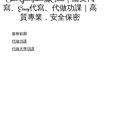
Save Your Grades HK Team｜論文代
寫、Essay代寫、代做功課｜高
質專業．安全保密
服務範圍
代做功課
代做大學功課
代寫論文
代寫畢業論文/ FYP/ Dissertation/ Capstone
Project
代寫Proposal
代做數學功課/ BTEC工程功課
代寫essay
代做assignment
論文修改服務
​代寫CV/Resume/英文履歷
​更多
​服務流程