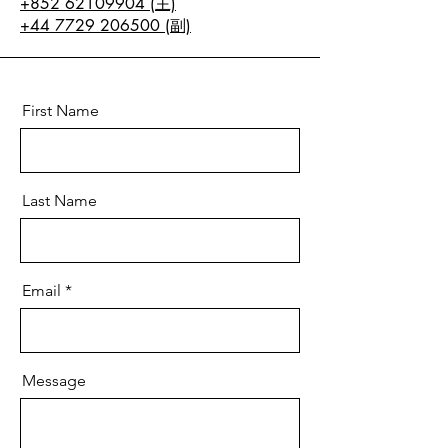
+852 62109904 (主)
+44 7729 206500 (副)
First Name
Last Name
Email
Message