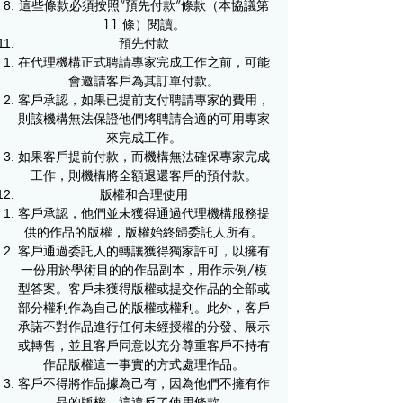
這些條款必須按照“預先付款”條款（本協議第
11 條）閱讀。
預先付款
在代理機構正式聘請專家完成工作之前，可能
會邀請客戶為其訂單付款。​
客戶承認，如果已提前支付聘請專家的費用，
則該機構無法保證他們將聘請合適的可用專家
來完成工作。
如果客戶提前付款，而機構無法確保專家完成
工作，則機構將全額退還客戶的預付款。
版權和合理使用
客戶承認，他們並未獲得通過代理機構服務提
供的作品的版權，版權始終歸委託人所有。​
客戶通過委託人的轉讓獲得獨家許可，以擁有
一份用於學術目的的作品副本，用作示例/模
型答案。客戶未獲得版權或提交作品的全部或
部分權利作為自己的版權或權利。此外，客戶
承諾不對作品進行任何未經授權的分發、展示
或轉售，並且客戶同意以充分尊重客戶不持有
作品版權這一事實的方式處理作品。
客戶不得將作品據為己有，因為他們不擁有作
品的版權，這違反了使用條款。