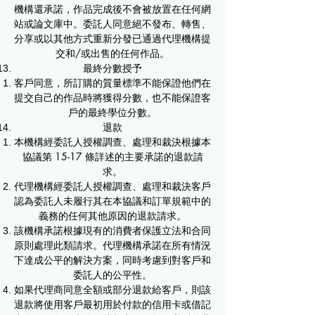
機構還承諾，作品完成後不會被放置在任何網
站或論文庫中。委託人同意絕不發布、轉售、
分享或以其他方式重新分發已通過代理機構提
交和/或出售的任何作品。
最終分數授予
客戶同意，所訂購的質量標準不能保證他們在
提交自己的作品時將獲得分數，也不能保證客
戶的最終學位分數。​
退款
本機構經委託人授權調查、處理和裁決根據本
協議第 15-17 條詳述的主要承諾的退款請
求。​
代理機構經委託人授權調查、處理和裁決客戶
認為委託人未履行其在本協議和訂單規範中的
義務的任何其他原因的退款請求。
該機構承諾根據現有的消費者保護立法和合同
原則處理此類請求。代理機構承諾在所有情況
下達成公平的解決方案，同時考慮到對客戶和
委託人的公平性。
如果代理商同意全額或部分退款給客戶，則該
退款將使用客戶最初用於付款的信用卡或借記