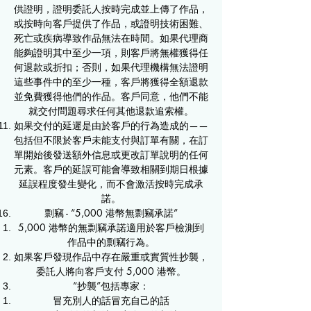
供證明，證明委託人按時完成並上傳了作品，
或按時向客戶提供了作品，或證明技術困難、
死亡或疾病導致作品無法在時間。如果代理商
能夠證明其中至少一項，則客戶將無權獲得任
何退款或折扣；否則，如果代理機構無法證明
這些事件中的至少一種，客戶將獲得全額退款
並免費獲得他們的作品。客戶同意，他們不能
就交付問題尋求任何其他退款追索權。
如果交付的延遲是由於客戶的行為造成的——
包括但不限於客戶未能支付與訂單有關，在訂
單開始後發送額外信息或更改訂單說明的任何
元素。客戶的延誤可能會導致相關到期日根據
延誤程度發生變化，而不會激活按時完成承
諾。
剽竊 - “5,000
港幣
無剽竊承諾”
5,000
港幣
的無剽竊承諾適用於客戶檢測到
作品中的剽竊行為。
如果客戶發現作品中存在嚴重或實質
性
抄襲，
委託人將
向客戶支付 5,000 港幣。
“抄襲”包括專家：
冒充別人的話冒充自己的話