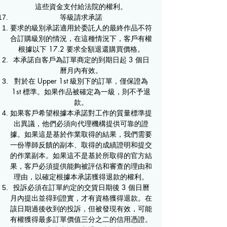
這些資金支付給法院的權利。
等級請求承諾
要求的級別承諾適用於委託人的最終作品不符
合訂購級別的情況，在這種情況下，客戶有權
根據以下 17.2 要求全額退還購買價格。
本承諾自客戶為訂單商定的到期日起 3 個日
曆月內有效。
對於在 Upper 1st 級別下的訂單，僅保證為
1st 標準。如果作品被確定為一級，則不予退
款。
如果客戶希望根據本承諾對工作的質量標準提
出異議，他們必須向代理機構提供可靠的證
據。如果這是基於作業取得的結果，我們需要
一份導師反饋的副本、取得的成績證明和提交
的作業副本。如果這不是基於所取得的官方結
果，客戶必須提供能夠被評估和審查的理由和
理由，以確定根據本承諾獲得退款的權利。
投訴必須在訂單約定的交貨日期後 3 個日曆
月內提出並得到證實，才有資格獲得退款。在
該日期過後收到的投訴，但被發現有效，可能
有權獲得最多訂單價值三分之二的信用憑證。