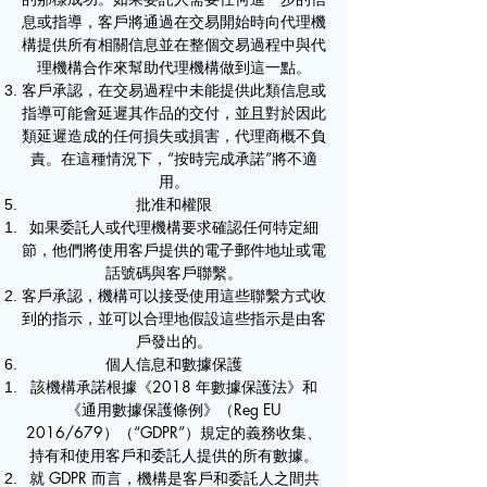
息或指導，客戶將通過在交易開始時向代理機
構提供所有相關信息並在整個交易過程中與代
理機構合作來幫助代理機構做到這一點。
客戶承認，在交易過程中未能提供此類信息或
指導可能會延遲其作品的交付，並且對於因此
類延遲造成的任何損失或損害，代理商概不負
責。在這種情況下，“按時完成承諾”將不適
用。
批准和權限
如果委託人或代理機構要求確認任何特定細
節，他們將使用客戶提供的電子郵件地址或電
話號碼與客戶聯繫。
客戶承認，機構可以接受使用這些聯繫方式收
到的指示，並可以合理地假設這些指示是由客
戶發出的。
​個人信息和數據保護
​該機構承諾根據《2018 年數據保護法》和
《通用數據保護條例》（Reg EU
2016/679）（“GDPR”）規定的義務收集、
持有和使用客戶和委託人提供的所有數據。
就 GDPR 而言，機構是客戶和委託人之間共