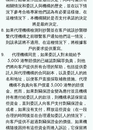
相關情況和委託人與機構的歷史，並在以下情
況下參考合格專家他們認為有必要這樣做。在
這種情況下，本機構關於是否支付承諾的決定
將是最終決定。
如果代理機構檢測到抄襲並在客戶就該抄襲聯
繫代理機構之前聯繫客戶通知他們這一情況，
則該承諾將不適用。在這種情況下，將根據客
戶的要求提供重寫。
代理機構同意，如果委託人對未能給予
5,000 港幣賠償的已確認剽竊罪負責，則他
們將向客戶提供所有合理的幫助，包括提供委
託人與代理機構的合同副本，以及委託人的姓
名和地址，以便客戶直接採取補救措施。代理
機構不負責向客戶償還 5,000 港幣的賠償
金。然而，如果剽竊保證金變為應付並且機構
持有應付給委託人的款項，則機構承諾保留這
些資金，直到委託人向客戶支付剽竊保證金，
或者，如果沒有支付，釋放這些資金（在一段
合理的時間後並在合理通知委託人的情況下，
向客戶提供不超過剽竊保證金的價值。如果機
構隨後因持有這些資金而捲入訴訟，它保留將