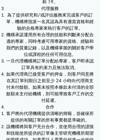
和 19。
代理服務
為了提供研究和/或評估服務來完成客戶的訂
單，機構將指派一名其認為具有適當資格和經
驗的合格專家來執行客戶的訂單。
機構承諾運用所有合理的技能和判斷來分配合
適的專家，同時考慮可用專家的資格、經驗和
我們的質量記錄，以及機構掌握的關於客戶學
位或課程的任何可用信息。
一旦代理機構將訂單分配給專家，客戶即承認
訂單具有約束力且無法取消。
如果代理商已接受客戶的押金，則客戶同意將
在其訂單到期日之前至少 24 小時向代理商支
付未付餘額。如果未按照本條款未付清的全部
餘額未支付給機構，則可能導致客戶工作的交
付延遲。
合作
客戶將向代理機構提供清晰的簡報，並確保所
提供的有關訂單的所有事實都是準確的。
該機構將與客戶充分合作，並使用合理的謹慎
和技能使所提供的訂單像主管研究機構所期望
的那樣成功。如果委託人需要任何進一步的信