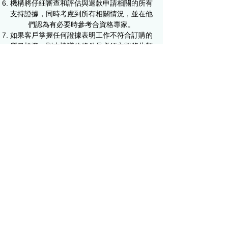
機構將仔細審查和評估與退款申請相關的所有
支持證據，同時考慮到所有相關情況，並在他
們認為有必要時參考合資格專家。​
如果客戶掌握任何證據表明工作不符合訂購的
質量標準，則本協議的條件是必須立即將此類
證據提交給機構，並且機構將在達成協議時考
慮這些證據決定。所有此類證據都將絕對保
密。
如果確定工作低於訂購的質量標準，但原因是
客戶在其訂單規範中提出了要求，包括通信和
修改請求，這會降低工作的質量標準，並且有
這些委託人未遵守的要求 根據概率的平衡，
該作品很可能會達到要求的質量標準，因此無
需退款。
如果確定工作低於訂購的質量標準，但原因是
客戶在其訂單規範中提出的要求存在解釋或歧
義，則不予退款。
如果根據課程、模塊或任務說明確定工作低於
訂購的質量標準，但其原因是客戶的訂單說明
不完整或與他們對任務的完整要求有任何不
同，則不退款到期。
在所有情況下，機構的決定都是最終決定，但