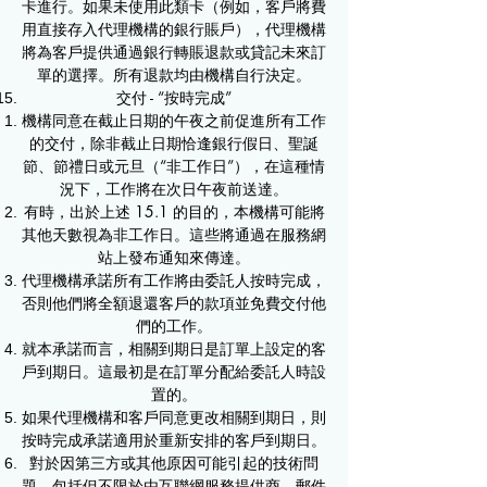
卡進行。如果未使用此類卡（例如，客戶將費
用直接存入代理機構的銀行賬戶），代理機構
將為客戶提供通過銀行轉賬退款或貸記未來訂
單的選擇。所有退款均由機構自行決定。
交付 - “按時完成”
機構同意在截止日期的午夜之前促進所有工作
的交付，除非截止日期恰逢銀行假日、聖誕
節、節禮日或元旦（“非工作日”），在這種情
況下，工作將在次日午夜前送達。
有時，出於上述 15.1 的目的，本機構可能將
其他天數視為非工作日。這些將通過在服務網
站上發布通知來傳達。
代理機構承諾所有工作將由委託人按時完成，
否則他們將全額退還客戶的款項並免費交付他
們的工作。
就本承諾而言，相關到期日是訂單上設定的客
戶到期日。這最初是在訂單分配給委託人時設
置的。
如果代理機構和客戶同意更改相關到期日，則
按時完成承諾適用於重新安排的客戶到期日。
對於因第三方或其他原因可能引起的技術問
題，包括但不限於由互聯網服務提供商、郵件