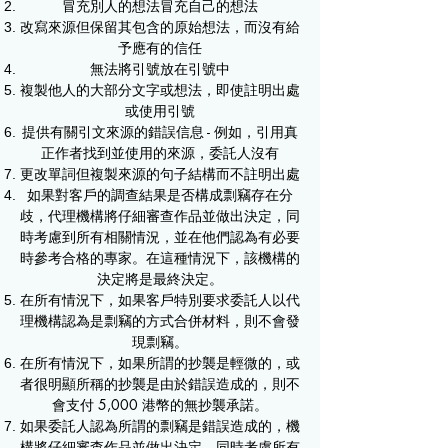
冒充別人的想法冒充自己的想法
改寫來源但保留其包含的原始想法，而沒有給
予應有的信任
無法將引號放在引號中
複製他人的大部分文字或想法，即使註明出處
或使用引號
提供有關引文來源的錯誤信息 - 例如，引用真
正作者找到並使用的來源，委託人沒有
更改單詞但複製來源的句子結構而不註明出處
如果對客戶的調查結果是否構成剽竊存在分
歧，代理機構將仔細審查作品並做出決定，同
時考慮到所有相關情況，並在他們認為有必要
時參考合格的專家。在這種情況下，該機構的
決定將是最終決定。
在所有情況下，如果客戶特別要求委託人以代
理機構認為是剽竊的方式合併材料，則不會發
現剽竊。
在所有情況下，如果所謂的抄襲是輕微的，或
者很明顯所稱的抄襲是由於錯誤造成的，則不
會支付 5,000 港幣的無抄襲承諾。
如果委託人認為所謂的剽竊是錯誤造成的，機
構將仔細審查作品並做出決定，同時考慮所有