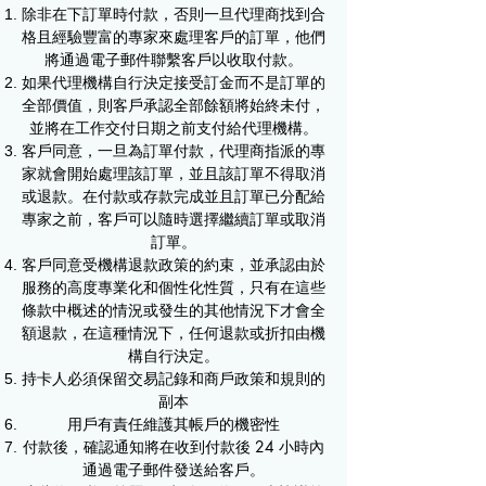
除非在下訂單時付款，否則一旦代理商找到合
格且經驗豐富的專家來處理客戶的訂單，他們
將通過電子郵件聯繫客戶以收取付款。​
如果代理機構自行決定接受訂金而不是訂單的
全部價值，則客戶承認全部餘額將始終未付，
並將在工作交付日期之前支付給代理機構。
客戶同意，一旦為訂單付款，代理商指派的專
家就會開始處理該訂單，並且該訂單不得取消
或退款。在付款或存款完成並且訂單已分配給
專家之前，客戶可以隨時選擇繼續訂單或取消
訂單。
客戶同意受機構退款政策的約束，並承認由於
服務的高度專業化和個性化性質，只有在這些
條款中概述的情況或發生的其他情況下才會全
額退款，在這種情況下，任何退款或折扣由機
構自行決定。
持卡人必須保留交易記錄和商戶政策和規則的
副本
用戶有責任維護其帳戶的機密性
付款後，確認通知將在收到付款後 24 小時內
通過電子郵件發送給客戶。