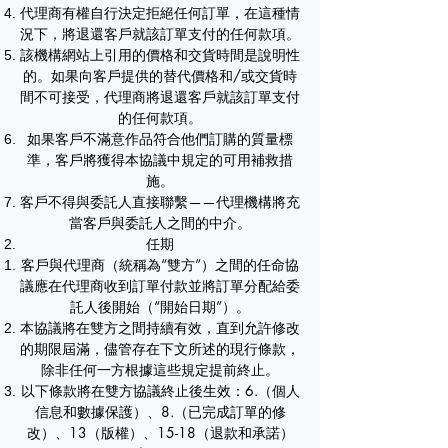
代理商有權自行決定拒絕任何訂單，在這種情
況下，將退還客戶就該訂單支付的任何款項。
該機構網站上引用的價格和交貨時間是說明性
的。如果向客戶提供的替代價格和/或交貨時
間不可接受，代理商將退還客戶就該訂單支付
的任何款項。
如果客戶不滿意作品符合他們訂購的質量標
準，客戶將獲得本協議中規定的可用補救措
施。
客戶不得與委託人直接聯繫——代理機構將充
當客戶與委託人之間的中介。
任期
客戶與代理商（統稱為“雙方”）之間的任命協
議應在代理商收到訂單付款並將訂單分配給委
託人後開始（“開始日期”）。
本協議將在雙方之間持續有效，直到允許修改
的期限屆滿，儘管存在下文所述的現行條款，
除非任何一方根據這些規定提前終止。
以下條款將在雙方協議終止後生效：6.（個人
信息和數據保護）、8.（已完成訂單的修
改）、13（版權）、15-18（退款和承諾）