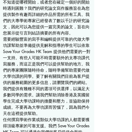
不知道從哪裡開始，或者您在確定一個好的開始
時遇到困難？我們的研究論文寫作服務旨在為您
提供製作有趣而詳細的作品所需的所有工具。我
們的大專學術專家已經發表了數以千計的研究論
文，因此可以為您提供一篇完美的論文，旨在向
您展示從引言到結語摘要的所有內容。
需要經驗豐富的寫手和編輯提供可靠的代做大學
功課幫助並準備提供見解和指導的學生可以依靠
Save Your Grades HK Team 提供他們需要的一對
一支持。有些人可能不時需要額外的太專功課代
寫服務，而這正是我們可以提供幫助的地方。我
們的專家團隊隨時待命，隨時準備幫助需要代做
大學功課的同學。要了解有關我們目前為客戶提
供的服務範圍的更多信息，請瀏覽我們的網站。
我們提供有幾種不同的選項可供選擇，以滿足大
多數同學的需求。讓我們幫助消除香港及英國留
學生完成大學功課時的擔憂和壓力，並協助保持
成績。不要再為大學功課而苦惱了，因為我們今
天在這裡提供幫助。
任何撰寫學術作業或類似大學功課的人都需要獲
得頂級專家的可靠支援。我們 Save Your Grades
HK Team 可以通過向我們的客戶提供全面的