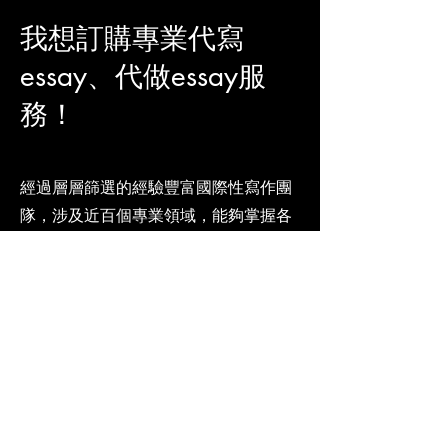
我想訂購
專業代寫
essay、代做essay服
務
！
經過層層篩選的經驗豐富國際性寫作團
隊，涉及近百個專業領域，能夠掌握各
種類型的論文，包含Essay、學術性文
章、報告、功課和論文寫作等，交給您
比期望中更好的成果。
● 安全保障
您的個人資訊、功課、報告、論文內
容、研究成果等，將以最高規格的加密