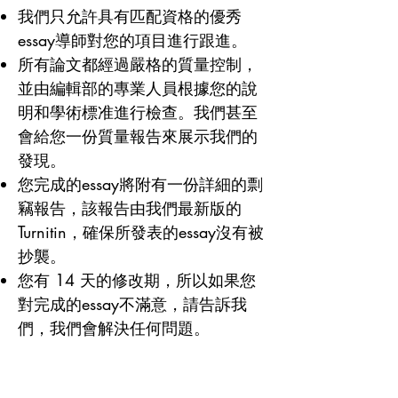
我們只允許具有匹配資格的優秀
階段準備的，涵蓋了一系列年級和科
essay導師對您的項目進行跟進。
目。
所有論文都經過嚴格的質量控制，
並由編輯部的專業人員根據您的說
明和學術標准進行檢查。我們甚至
會給您一份質量報告來展示我們的
發現。
您完成的essay將附有一份詳細的剽
竊報告，該報告由我們最新版的
Turnitin，確保所發表的essay沒有被
抄襲。
您有 14 天的修改期，所以如果您
對完成的essay不滿意，請告訴我
們，我們會解決任何問題。