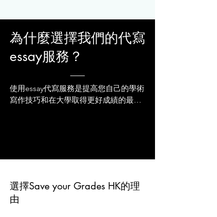
為什麼選擇我們的代寫
essay服務？
使用essay代寫服務是提高您自己的學術
寫作技巧和在大學取得更好成績的最佳
方式之一。無論您是在本科、碩士還是
其他級別學習；長時間休息後返回教育
或只是為特定主題而苦苦掙扎，我們可
以提供幫助！

我們認為突出我們essay代寫服務質量的
最佳方式是向您展示我們的作品——它
不言自明！我們已經製作了一些很棒的
選擇Save your Grades HK的理
樣品，可以準確地向您展示從我們這裡
由
訂購時您將收到的作品類型。看看我們
的樣本論文，這些essay是在本科和碩士