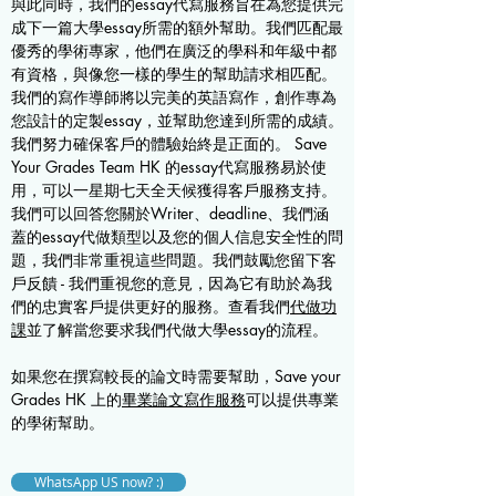
與此同時，我們的essay代寫服務旨在為您提供完
成下一篇大學essay所需的額外幫助。我們匹配最
優秀的學術專家，他們在廣泛的學科和年級中都
有資格，與像您一樣的學生的幫助請求相匹配。
我們的寫作導師將以完美的英語寫作，創作專為
您設計的定製essay，並幫助您達到所需的成績。
我們努力確保客戶的體驗始終是正面的。 Save
Your Grades Team HK 的essay代寫服務易於使
用，可以一星期七天全天候獲得客戶服務支持。
我們可以回答您關於Writer、deadline、我們涵
蓋的essay代做類型以及您的個人信息安全性的問
題，我們非常重視這些問題。我們鼓勵您留下客
戶反饋 - 我們重視您的意見，因為它有助於為我
們的忠實客戶提供更好的服務。查看我們
代做功
課
並了解當您要求我們代做大學essay的流程。
如果您在撰寫較長的論文時需要幫助，Save your
Grades HK 上的
畢業論文寫作服務
可以提供專業
的學術幫助。
WhatsApp US now? :)