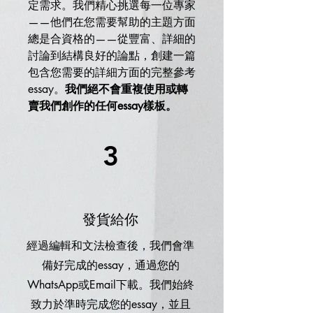
定需求。我們精心挑選每一位專家
——他們在您需要幫助的主題方面
總是合資格的——從豐富、詳細的
討論到結構良好的論點，創建一篇
包含您需要的詳細方面的完整參考
essay。
我們絕不會重複使用或轉
賣我們創作的任何essay樣板。
3
發貨給你
經過編輯和文法檢查後，我們會準
備好完成的essay，通過您的
WhatsApp或Email下載。我們始終
致力於準時完成您的essay，並且