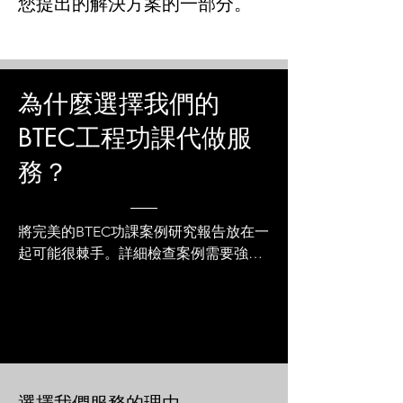
您提出的解決方案的一部分。
為什麼選擇我們的
BTEC工程功課代做服
務？
將完美的BTEC功課案例研究報告放在一
起可能很棘手。詳細檢查案例需要強大
的學術技能，例如對手頭任務的關鍵理
解、敏銳的批判眼光、提出創造性解決
方案的能力，並最終將它們呈現在結構
良好的報告中。

我們的導師在準備數以千計的高質量、
結構完美和深入的工程功課方面擁有豐