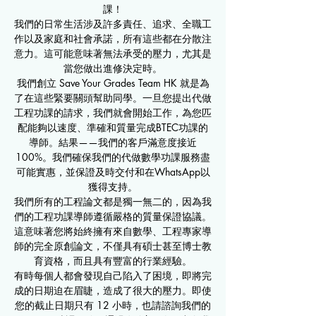
課！
我們的日常生活涉及許多責任、追求、全職工
作以及家庭和社會承諾，所有這些都在分散注
意力。這可能意味著無法承受的壓力，尤其是
當您做出進修決定時。
我們創立 Save Your Grades Team HK 就是為
了在這些緊要關頭幫助同學。一旦您提出代做
工程功課的請求，我們就會開始工作，為您匹
配能夠以速度、準確和質量完成BTEC功課的
導師。結果——我們的客戶滿意度接近
100%。我們確保我們的代做數學功課服務盡
可能實惠，並保證及時交付和在WhatsApp以
獲得支持。
我們所有的工程論文都是獨一無二的，因為我
們的工程功課導師遵循嚴格的質量保證協議。
這意味著您將始終擁有來自數學、工程專家導
師的完全原創論文，不僅具有碩士甚至博士教
育資格，而且具有豐富的行業經驗。
有時每個人都會發現自己陷入了困境，即將完
成的日期迫在眉睫，造成了很大的壓力。即使
您的截止日期只有 12 小時，也請諮詢我們的