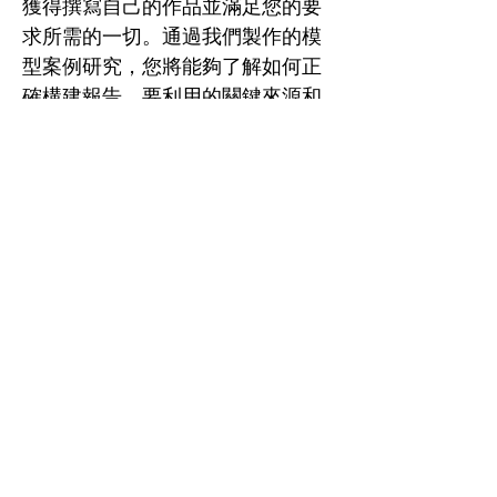
獲得撰寫自己的作品並滿足您的要
求所需的一切。通過我們製作的模
型案例研究，您將能夠了解如何正
確構建報告、要利用的關鍵來源和
參考資料，以及如何有效地檢查案
例研究以產生出色的答案。確保您
根據我們的合理使用政策使用您完
成的案例研究——這將幫助您確保
您不違反任何規則並從您與我們的
經驗中獲得最大收益。
More in FAQs