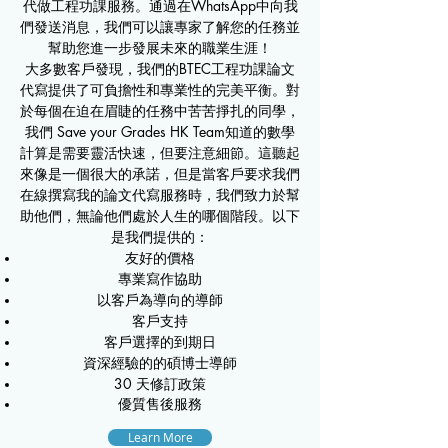
代做工程功課服務。通過在WhatsApp中向我
們發送消息，我們可以讓專家了解您的任務並
幫助您進一步發展未來的職業生涯！
大多數客戶發現，我們的BTEC工程功課論文
代寫提供了可負擔性和專業性的完美平衡。對
於每個在迫在眉睫的任務中苦苦掙扎的同學，
我們 Save your Grades HK Team知道的數學
計算是需要靈活快速，但要注意細節。這聽起
來像是一個很大的承諾，但是當客戶要求我們
在線撰寫我的論文代寫服務時，我們致力於幫
助他們，無論他們處於人生的哪個階段。以下
是我們提供的：
友好的價格
專業寫作協助
以客戶為導向的導師
客戶支持
客戶選擇的到期日
資深經驗的的碩博士導師
30 天修訂政策
優質售後服務
Learn More