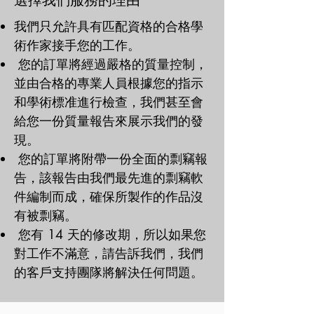
選擇我們服務的理由
富的經驗。他們知道如何詳細分析手頭
的案子，並且會聰明地梳理事實。通過
我們只允許具有匹配資格的合格學
這樣做，他們將確定案例研究中的問題
術作家接手您的工作。
和問題，並提出創造性和深思熟慮的合
您的訂單將經過嚴格的質量控制，
適解決方案。

並由合格的專業人員根據您的指示
通過訂購我們的工程功課代做服務，您
和學術標准進行檢查，我們甚至會
將收到一份完美的案例研究報告，您可
以使用該報告全面詳細地了解如何深入
給您一份質量報告來展示我們的發
分析您的案例研究。您將能夠確定要關
現。
注的關鍵點，並獲得結構正確的報告的
您的訂單將附帶一份全面的剽竊報
完美示例 - 幫助您獲得想要的成績！
告，該報告由我們最先進的剽竊軟
件編制而成，確保所製作的作品沒
有被剽竊。
您有 14 天的修改期，所以如果您
對工作不滿意，請告訴我們，我們
的客戶支持團隊將解決任何問題。