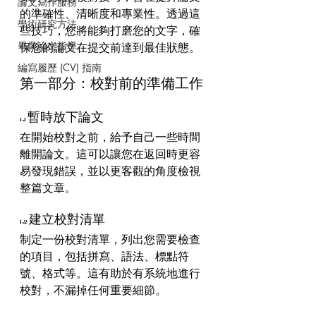
論文寫作服務
的準確性、清晰度和專業性。透過這
學術研究方法
些技巧，您將能夠打磨您的文字，確
畢業論文指導
保您的論文在提交前達到最佳狀態。
編寫履歷 (CV) 指南
第一部分：校對前的準備工作
1.1 暫時放下論文
在開始校對之前，給予自己一些時間
離開論文。這可以讓您在返回時更容
易發現錯誤，並以更客觀的角度檢視
整篇文章。
1.2 建立校對清單
制定一份校對清單，列出您需要檢查
的項目，包括拼寫、語法、標點符
號、格式等。這有助於有系統地進行
校對，不漏掉任何重要細節。