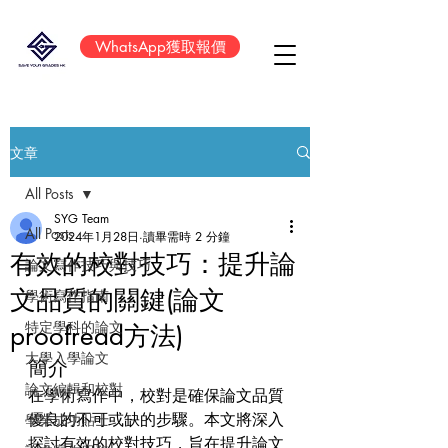
WhatsApp獲取報價
文章
All Posts
SYG Team
All Posts
2024年1月28日
讀畢需時 2 分鐘
有效的校對技巧：提升論
論文寫作技巧與技巧
文品質的關鍵(論文
學術寫作指南
特定學科的論文
proofread方法)
大學入學論文
簡介
論文編輯和校對
在學術寫作中，校對是確保論文品質
優良的不可或缺的步驟。本文將深入
學業成功貼士
探討有效的校對技巧，旨在提升論文